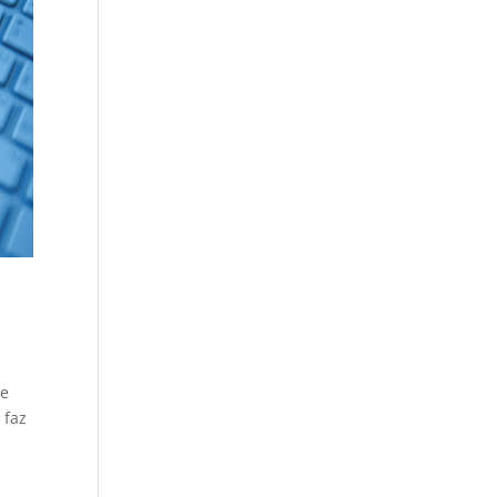
 e
 faz