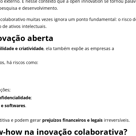
o externo.
É nesse contexto que a open innovation se tornou palav
 pesquisa e desenvolvimento.
olaborativo muitas vezes ignora um ponto fundamental: o risco d
de ativos intelectuais.
novação aberta
ilidade e criatividade
, ela também expõe as empresas a
os, há riscos como:
ações;
nfidencialidade
;
 e softwares
.
itiva e podem gerar
prejuízos financeiros e legais
irreversíveis.
-how na inovação colaborativa?