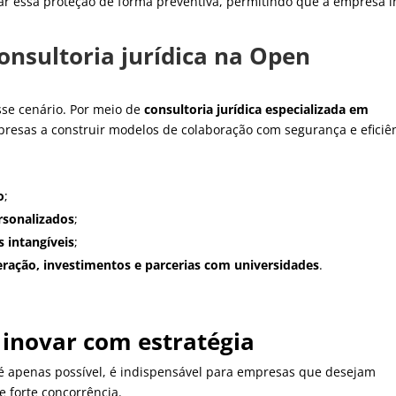
rar essa proteção de forma preventiva, permitindo que a empresa 
onsultoria jurídica na Open
se cenário. Por meio de
consultoria jurídica especializada em
presas a construir modelos de colaboração com segurança e eficiên
o
;
ersonalizados
;
s intangíveis
;
ração, investimentos e parcerias com universidades
.
 inovar com estratégia
é apenas possível, é indispensável para empresas que desejam
 forte concorrência.