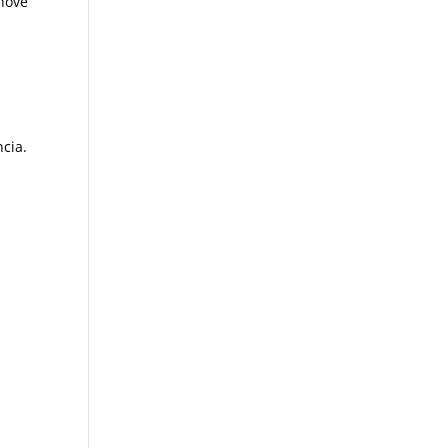
inove
cia.