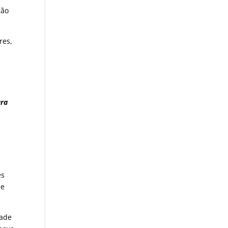
ção
res,
ara
es
de
dade