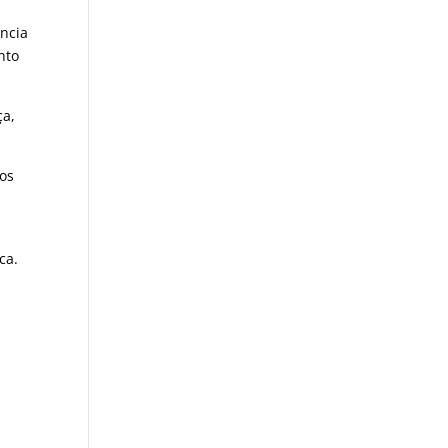
ência
nto
ça,
ros
ca.