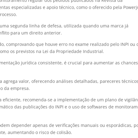
monitoramento regular dos pedidos publicados na Revista da
mentas especializadas e apoio técnico, como o oferecido pela Powerj
processo.
 uma segunda linha de defesa, utilizada quando uma marca já
flito para um direito anterior.
dido, comprovando que houve erro no exame realizado pelo INPI ou
como os previstos na Lei da Propriedade Industrial.
umentação jurídica consistente, é crucial para aumentar as chance
a agrega valor, oferecendo análises detalhadas, pareceres técnico
ão da empresa.
a eficiente, recomenda-se a implementação de um plano de vigilân
ático das publicações do INPI e o uso de softwares de monitora
odem depender apenas de verificações manuais ou esporádicas, po
te, aumentando o risco de colisão.