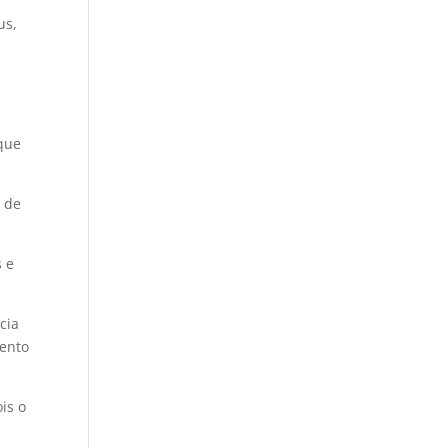
us,
 que
s de
s e
cia
mento
is o