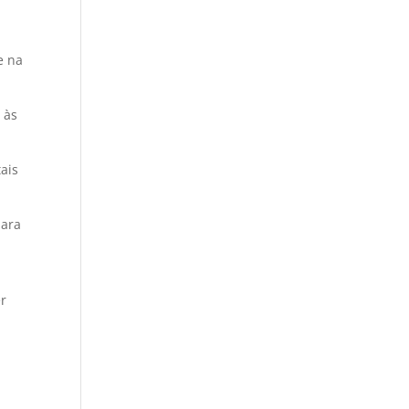
e na
 às
tais
para
er