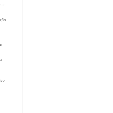
s e
ação
da
 a
ivo