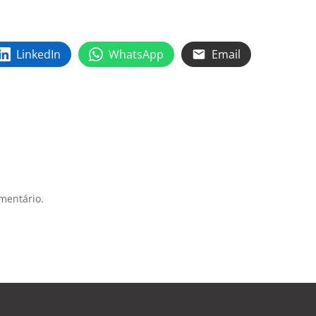
.
LinkedIn
WhatsApp
Email
mentário.