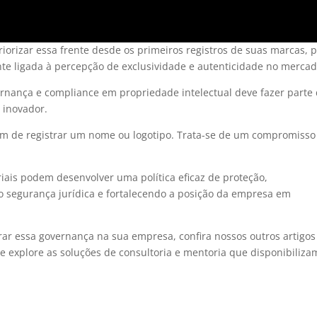
orizar essa frente desde os primeiros registros de suas marcas, p
nte ligada à percepção de exclusividade e autenticidade no merca
vernança e compliance em propriedade intelectual deve fazer parte
 inovador.
além de registrar um nome ou logotipo. Trata-se de um compromisso
iais podem desenvolver uma política eficaz de proteção,
 segurança jurídica e fortalecendo a posição da empresa em
rar essa governança na sua empresa, confira nossos outros artigos
s e explore as soluções de consultoria e mentoria que disponibiliz