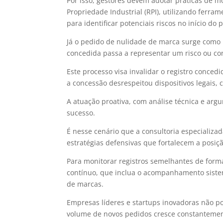
Por isso, gestores devem adotar práticas de 
Propriedade Industrial (RPI), utilizando ferra
para identificar potenciais riscos no início do 
Já o pedido de nulidade de marca surge como
concedida passa a representar um risco ou con
Este processo visa invalidar o registro conce
a concessão desrespeitou dispositivos legais, 
A atuação proativa, com análise técnica e arg
sucesso.
É nesse cenário que a consultoria especializad
estratégias defensivas que fortalecem a posiç
Para monitorar registros semelhantes de form
contínuo, que inclua o acompanhamento sistem
de marcas.
Empresas líderes e startups inovadoras não p
volume de novos pedidos cresce constantemen